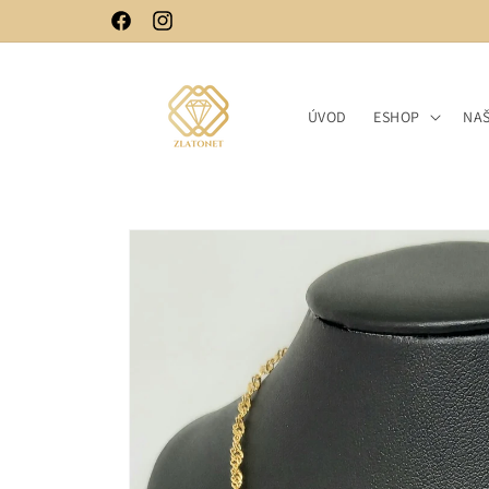
Skip to
Facebook
Instagram
content
ÚVOD
ESHOP
NA
Skip to
product
information