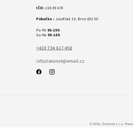
IČO:
218 89 678
Pobočka :
Josefská 19, Brno 602 00
Po-Pá
9h-19h
So-Ne
9h-18h
+420 734 617 458
infozlatonet@email.cz
Facebook
Instagram
© 2026,
Zlatonet s.r.o.
Powe