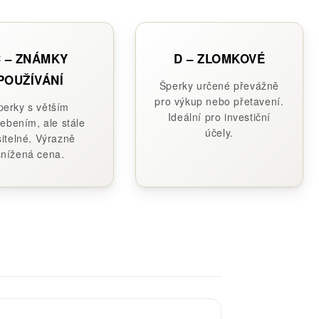
 – ZNÁMKY
D – ZLOMKOVÉ
POUŽÍVÁNÍ
Šperky určené převážně
pro výkup nebo přetavení.
perky s větším
Ideální pro investiční
ebením, ale stále
účely.
itelné. Výrazně
snížená cena.