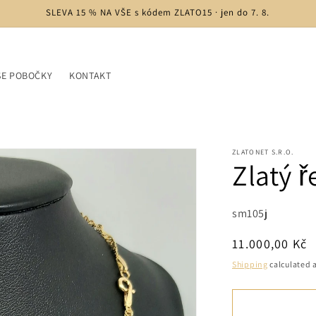
SLEVA 15 % NA VŠE s kódem ZLATO15 · jen do 7. 8.
ŠE POBOČKY
KONTAKT
ZLATONET S.R.O.
Zlatý 
SKU:
sm105j
Regular
11.000,00 Kč
price
Shipping
calculated a