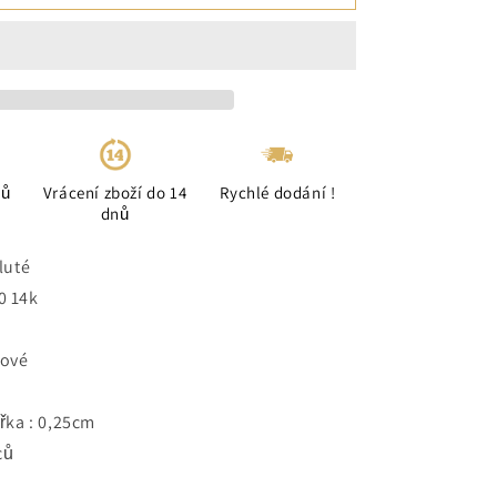
ců
Vrácení zboží do 14
Rychlé dodání !
dnů
žluté
0 14k
nové
řka : 0,25cm
ců