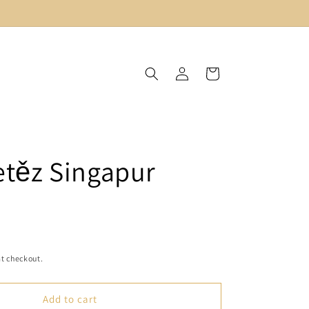
Log
Cart
in
řetěz Singapur
t checkout.
Add to cart