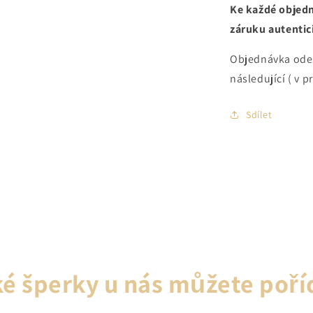
Ke každé objedn
záruku autentici
Objednávka ode
následující ( v p
Sdílet
é šperky u nás můžete poří