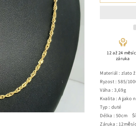
12 až 24 měsí
záruka
Materiál : zlato 
Ryzost : 585/100
Váha : 3,69g
Kvalita : A jako 
Typ : duté
Délka : 50cm Ší
Záruka : 12měsí