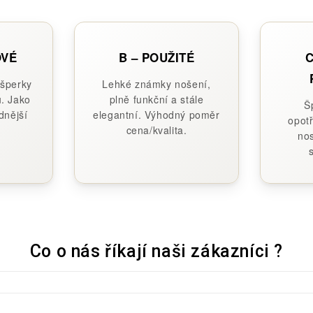
OVÉ
B – POUŽITÉ
C
 šperky
Lehké známky nošení,
. Jako
plně funkční a stále
Š
dnější
elegantní. Výhodný poměr
opotř
cena/kvalita.
nos
Co o nás říkají naši zákazníci ?