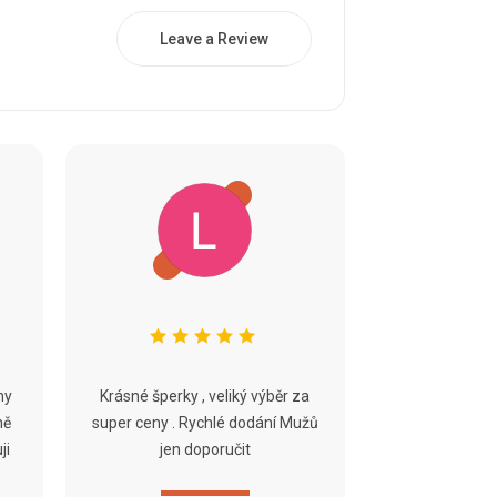
Leave a Review
ny
Krásné šperky , veliký výběr za
ně
super ceny . Rychlé dodání Mužů
ji
jen doporučit