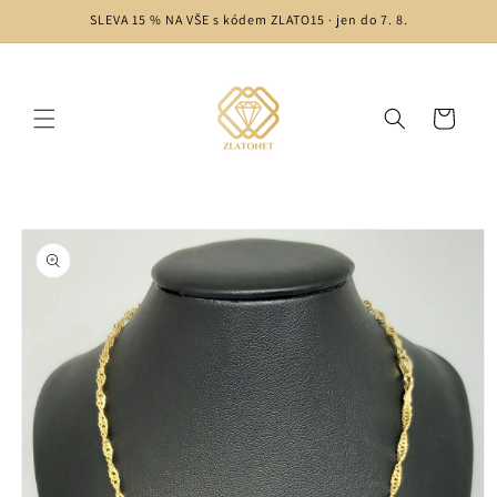
Skip to
SLEVA 15 % NA VŠE s kódem ZLATO15 · jen do 7. 8.
content
Cart
Skip to
product
information