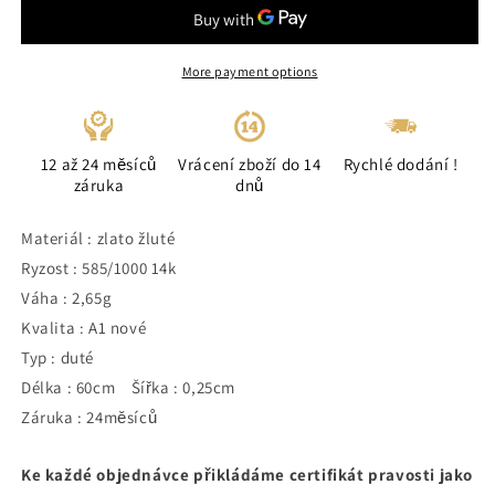
More payment options
12 až 24 měsíců
Vrácení zboží do 14
Rychlé dodání !
záruka
dnů
Materiál : zlato žluté
Ryzost : 585/1000 14k
Váha : 2,65g
Kvalita : A1 nové
Typ : duté
Délka : 60cm Šířka : 0,25cm
Záruka : 24měsíců
Ke každé objednávce přikládáme certifikát pravosti jako