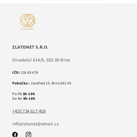
ZLATONET S.R.O.
Divadelní 614/6, 602 00 Brno
IČO:
218 89 678
Pobočka :
Josefská 19, Brno 602 00
Po-Pá
9h-19h
So-Ne
9h-18h
+420 734 617 458
infozlatonet@email.cz