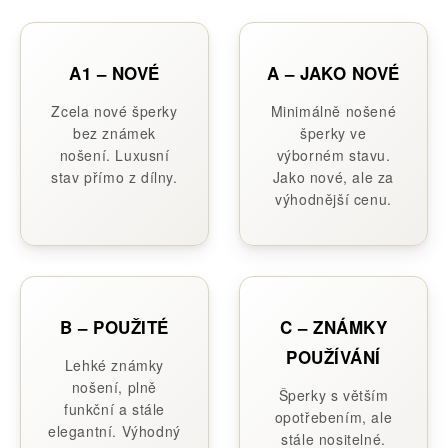
A1 – NOVÉ
A – JAKO NOVÉ
Zcela nové šperky
Minimálně nošené
bez známek
šperky ve
nošení. Luxusní
výborném stavu.
stav přímo z dílny.
Jako nové, ale za
výhodnější cenu.
B – POUŽITÉ
C – ZNÁMKY
POUŽÍVÁNÍ
Lehké známky
nošení, plně
Šperky s větším
funkční a stále
opotřebením, ale
elegantní. Výhodný
stále nositelné.