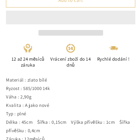
Add to cart
12 až 24 měsíců
Vrácení zboží do 14
Rychlé dodání !
záruka
dnů
Materiál : zlato bílé
Ryzost : 585/1000 14k
Váha : 2,90g
Kvalita : A jako nové
Typ : plné
Délka : 45cm Šířka : 0,15cm Výška přívěšku : 1cm Šířka
přívěšku : 0,4cm
Záruka : 12měsíců