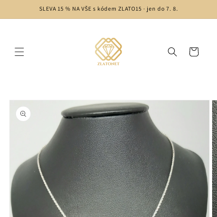
Skip to
SLEVA 15 % NA VŠE s kódem ZLATO15 · jen do 7. 8.
content
Cart
Skip to
product
information