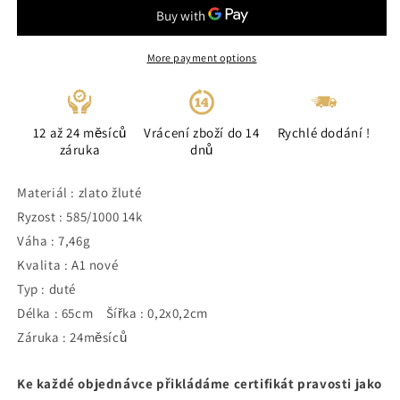
More payment options
12 až 24 měsíců
Vrácení zboží do 14
Rychlé dodání !
záruka
dnů
Materiál : zlato žluté
Ryzost : 585/1000 14k
Váha : 7,46g
Kvalita : A1 nové
Typ : duté
Délka : 65cm Šířka : 0,2x0,2cm
Záruka : 24měsíců
Ke každé objednávce přikládáme certifikát pravosti jako