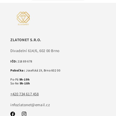
ZLATONET S.R.O.
Divadelní 614/6, 602 00 Brno
IČO:
218 89 678
Pobočka :
Josefská 19, Brno 602 00
Po-Pá
9h-19h
So-Ne
9h-18h
+420 734 617 458
infozlatonet@email.cz