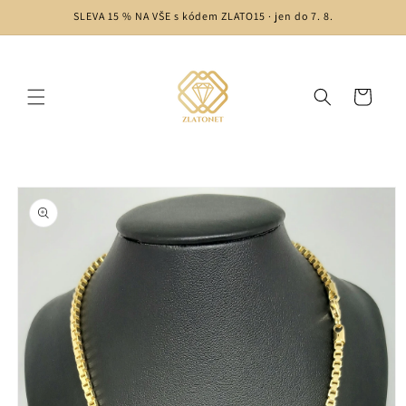
Skip to
SLEVA 15 % NA VŠE s kódem ZLATO15 · jen do 7. 8.
content
Cart
Skip to
product
information