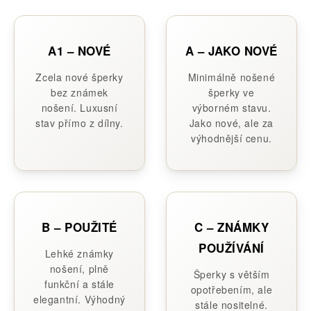
A1 – NOVÉ
A – JAKO NOVÉ
Zcela nové šperky
Minimálně nošené
bez známek
šperky ve
nošení. Luxusní
výborném stavu.
stav přímo z dílny.
Jako nové, ale za
výhodnější cenu.
B – POUŽITÉ
C – ZNÁMKY
POUŽÍVÁNÍ
Lehké známky
nošení, plně
Šperky s větším
funkční a stále
opotřebením, ale
elegantní. Výhodný
stále nositelné.