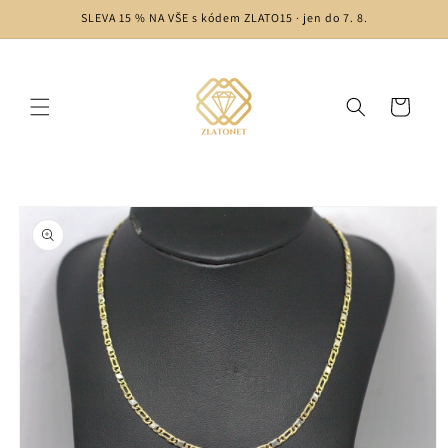
Skip to
SLEVA 15 % NA VŠE s kódem ZLATO15 · jen do 7. 8.
content
Cart
Skip to
product
information