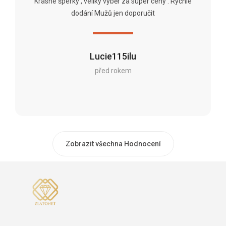
Krásné šperky , veliký výběr za super ceny . Rychlé
dodání Mužů jen doporučit
Lucie115ilu
před rokem
Zobrazit všechna Hodnocení