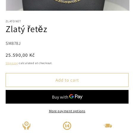
Open
media
1
ZLATONET
Zlatý řetěz
in
modal
SKU:
SM878J
Regular
25.590,00 Kč
price
Shipping
calculated at checkout.
Add to cart
More payment options