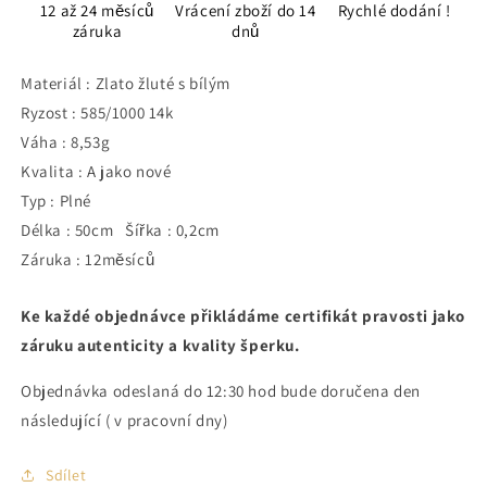
12 až 24 měsíců
Vrácení zboží do 14
Rychlé dodání !
záruka
dnů
Materiál : Zlato žluté s bílým
Ryzost : 585/1000 14k
Váha : 8,53g
Kvalita : A jako nové
Typ : Plné
Délka : 50cm Šířka : 0,2cm
Záruka : 12měsíců
Ke každé objednávce přikládáme certifikát pravosti jako
záruku autenticity a kvality šperku.
Objednávka odeslaná do 12:30 hod bude doručena den
následující ( v pracovní dny)
Sdílet