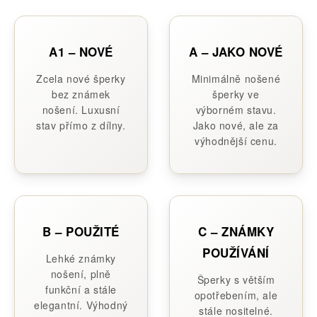
A1 – NOVÉ
A – JAKO NOVÉ
Zcela nové šperky
Minimálně nošené
bez známek
šperky ve
nošení. Luxusní
výborném stavu.
stav přímo z dílny.
Jako nové, ale za
výhodnější cenu.
B – POUŽITÉ
C – ZNÁMKY
POUŽÍVÁNÍ
Lehké známky
nošení, plně
Šperky s větším
funkční a stále
opotřebením, ale
elegantní. Výhodný
stále nositelné.