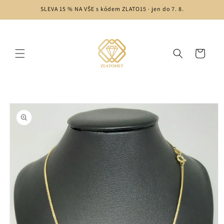
Skip to
SLEVA 15 % NA VŠE s kódem ZLATO15 · jen do 7. 8.
content
Cart
Skip to
product
information