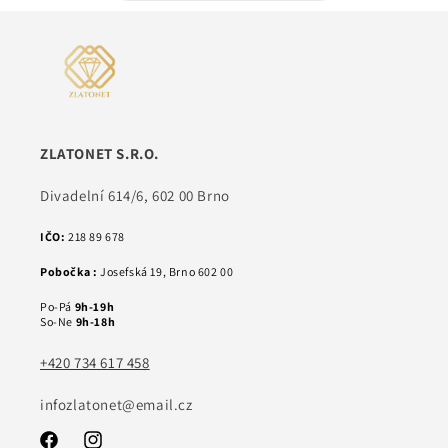
ZLATONET S.R.O.
Divadelní 614/6, 602 00 Brno
IČO:
218 89 678
Pobočka :
Josefská 19, Brno 602 00
Po-Pá
9h-19h
So-Ne
9h-18h
+420 734 617 458
infozlatonet@email.cz