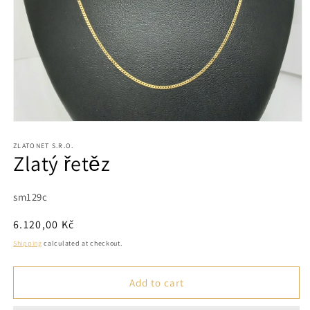
Open
media
1
ZLATONET S.R.O.
Zlatý řetěz
in
modal
SKU:
sm129c
Regular
6.120,00 Kč
price
Shipping
calculated at checkout.
Add to cart