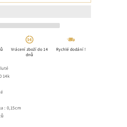
ců
Vrácení zboží do 14
Rychlé dodání !
dnů
žluté
0 14k
té
ka : 0,15cm
ců