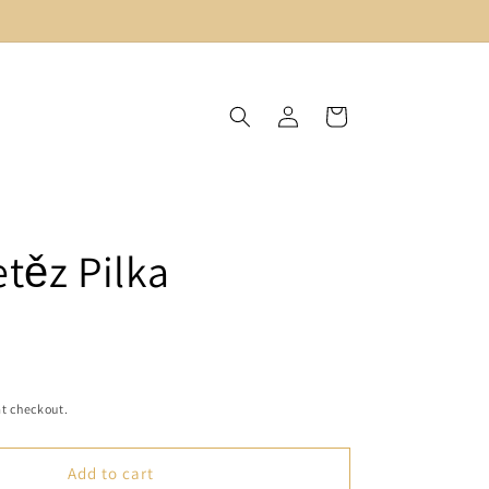
Log
Cart
in
etěz Pilka
t checkout.
Add to cart