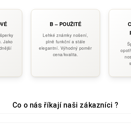
OVÉ
B – POUŽITÉ
C
 šperky
Lehké známky nošení,
. Jako
plně funkční a stále
Š
dnější
elegantní. Výhodný poměr
opotř
cena/kvalita.
nos
Co o nás říkají naši zákazníci ?