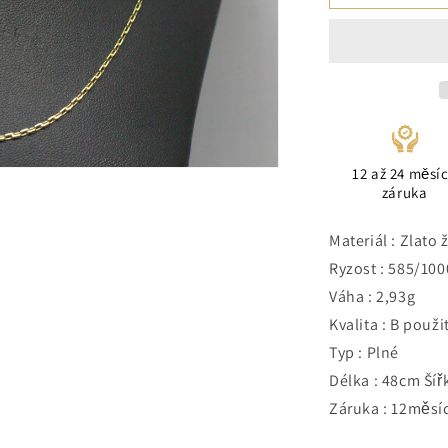
12 až 24 měsí
záruka
Materiál : Zlato 
Ryzost : 585/100
Váha : 2,93g
Kvalita : B použi
Typ : Plné
Délka : 48cm Šíř
Záruka : 12měsí