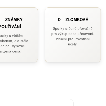
 – ZNÁMKY
D – ZLOMKOVÉ
POUŽÍVÁNÍ
Šperky určené převážně
pro výkup nebo přetavení.
perky s větším
Ideální pro investiční
ebením, ale stále
účely.
itelné. Výrazně
snížená cena.