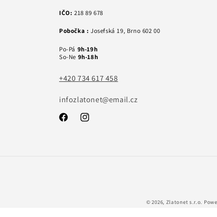
IČO:
218 89 678
Pobočka :
Josefská 19, Brno 602 00
Po-Pá
9h-19h
So-Ne
9h-18h
+420 734 617 458
infozlatonet@email.cz
Facebook
Instagram
© 2026,
Zlatonet s.r.o.
Powe