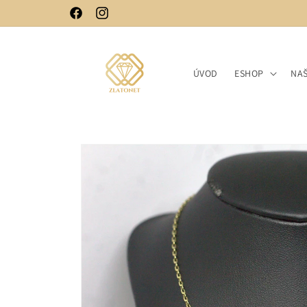
Skip to
Facebook
Instagram
content
ÚVOD
ESHOP
NA
Skip to
product
information