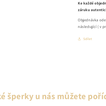
Ke každé objedn
záruku autentici
Objednávka ode
následující ( v p
Sdílet
é šperky u nás můžete poří