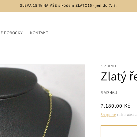
SLEVA 15 % NA VŠE s kódem ZLATO15 · jen do 7. 8.
ŠE POBOČKY
KONTAKT
ZLATONET
Zlatý ř
SKU:
SM346J
Regular
7.180,00 Kč
price
Shipping
calculated a