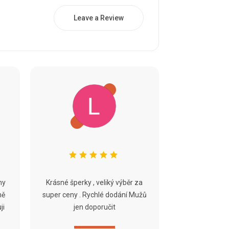
Leave a Review
ny
Krásné šperky , veliký výběr za
ně
super ceny . Rychlé dodání Mužů
ji
jen doporučit