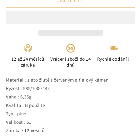
Add to cart
12 až 24 měsíců
Vrácení zboží do 14
Rychlé dodání !
záruka
dnů
Materiál : zlato žluté s červeným a fialový kámen
Ryzost : 585/1000 14k
Váha : 6,35g
Kvalita : B použité
Typ : plné
Velikost : 61
Záruka : 12měsíců