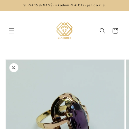
Skip to
SLEVA 15 % NA VŠE s kódem ZLATO15 · jen do 7. 8.
content
Cart
Skip to
product
information