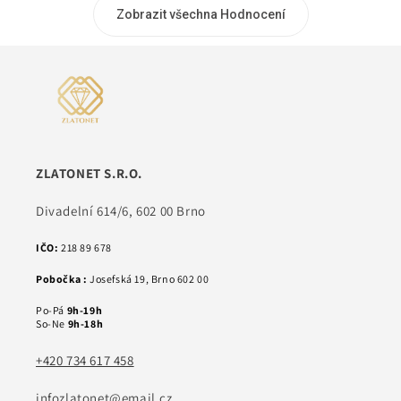
Zobrazit všechna Hodnocení
ZLATONET S.R.O.
Divadelní 614/6, 602 00 Brno
IČO:
218 89 678
Pobočka :
Josefská 19, Brno 602 00
Po-Pá
9h-19h
So-Ne
9h-18h
+420 734 617 458
infozlatonet@email.cz