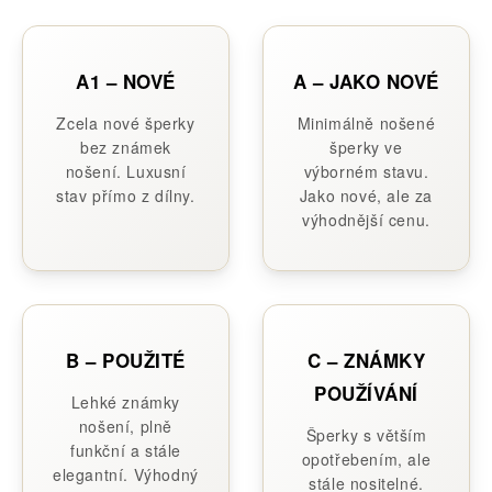
A1 – NOVÉ
A – JAKO NOVÉ
Zcela nové šperky
Minimálně nošené
bez známek
šperky ve
nošení. Luxusní
výborném stavu.
stav přímo z dílny.
Jako nové, ale za
výhodnější cenu.
B – POUŽITÉ
C – ZNÁMKY
POUŽÍVÁNÍ
Lehké známky
nošení, plně
Šperky s větším
funkční a stále
opotřebením, ale
elegantní. Výhodný
stále nositelné.