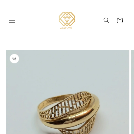
Skip to
content
Cart
Skip to
product
information