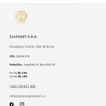
ZLATONET S.R.O.
Divadelní 614/6, 602 00 Brno
IČO:
218 89 678
Pobočka :
Josefská 19, Brno 602 00
Po-Pá
9h-19h
So-Ne
9h-18h
+420 734 617 458
infozlatonet@email.cz