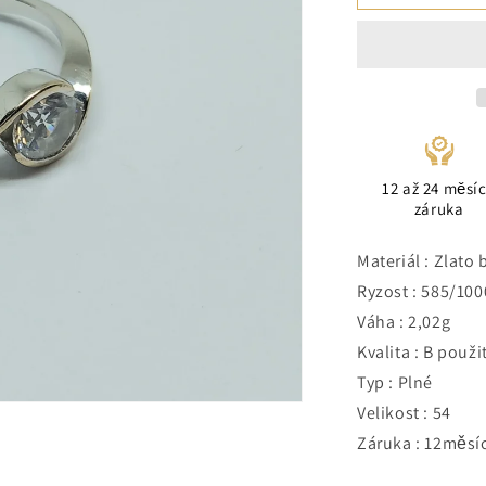
12 až 24 měsí
záruka
Materiál : Zlato
Ryzost : 585/100
Váha : 2,02g
Kvalita : B použi
Typ : Plné
Velikost : 54
Záruka : 12měsí