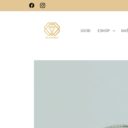
Skip to
Facebook
Instagram
content
ÚVOD
ESHOP
NA
Skip to
product
information