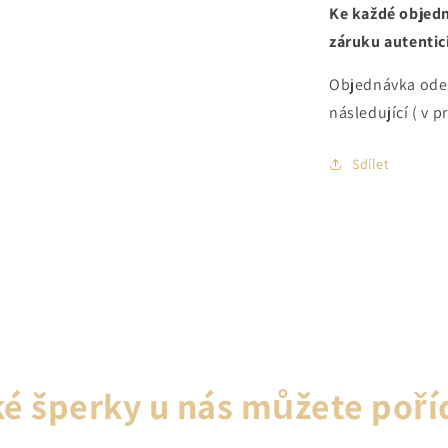
Ke každé objedn
záruku autentici
Objednávka ode
následující ( v p
Sdílet
é šperky u nás můžete poří