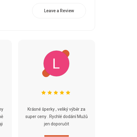
Leave a Review
ny
Krásné šperky , veliký výběr za
ně
super ceny . Rychlé dodání Mužů
ji
jen doporučit