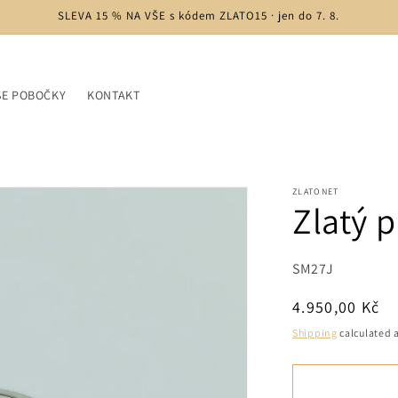
SLEVA 15 % NA VŠE s kódem ZLATO15 · jen do 7. 8.
ŠE POBOČKY
KONTAKT
ZLATONET
Zlatý 
SKU:
SM27J
Regular
4.950,00 Kč
price
Shipping
calculated a