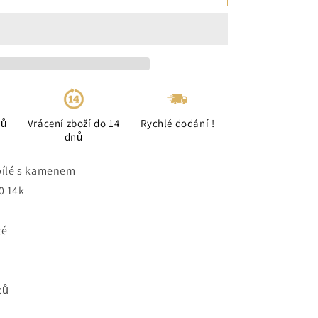
ců
Vrácení zboží do 14
Rychlé dodání !
dnů
 bílé s kamenem
0 14k
té
ců