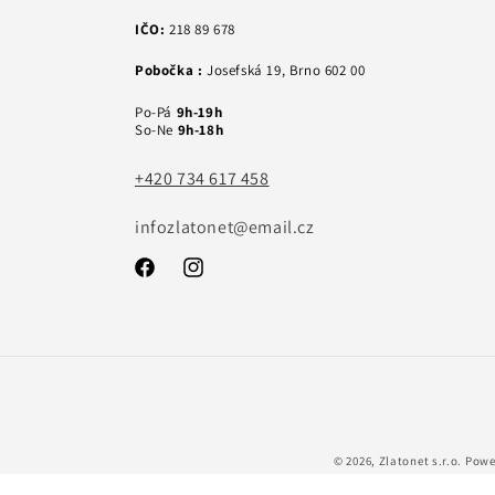
IČO:
218 89 678
Pobočka :
Josefská 19, Brno 602 00
Po-Pá
9h-19h
So-Ne
9h-18h
+420 734 617 458
infozlatonet@email.cz
Facebook
Instagram
© 2026,
Zlatonet s.r.o.
Powe