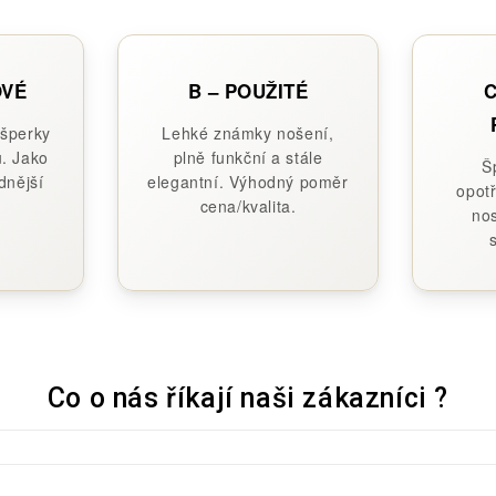
OVÉ
B – POUŽITÉ
C
 šperky
Lehké známky nošení,
. Jako
plně funkční a stále
Š
dnější
elegantní. Výhodný poměr
opotř
cena/kvalita.
nos
Co o nás říkají naši zákazníci ?