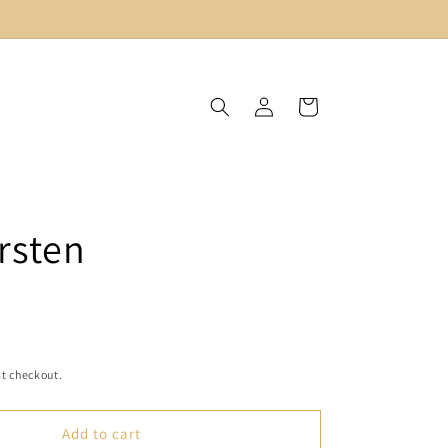
Log
Cart
in
prsten
t checkout.
Add to cart