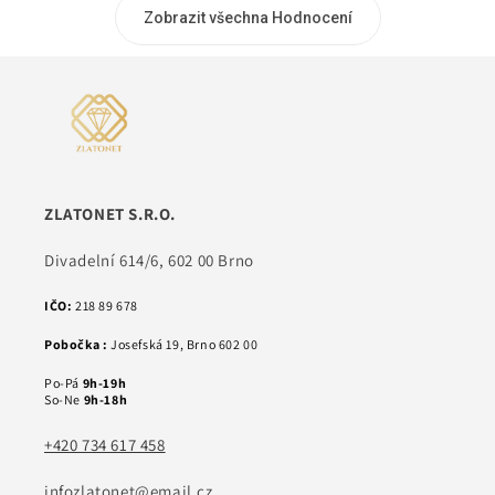
Zobrazit všechna Hodnocení
ZLATONET S.R.O.
Divadelní 614/6, 602 00 Brno
IČO:
218 89 678
Pobočka :
Josefská 19, Brno 602 00
Po-Pá
9h-19h
So-Ne
9h-18h
+420 734 617 458
infozlatonet@email.cz