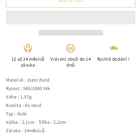
Add to cart
12 až 24 měsíců
Vrácení zboží do 14
Rychlé dodání !
záruka
dnů
Materiál : zlato žluté
Ryzost : 585/1000 14k
Váha : 1,57g
Kvalita : A1 nové
Typ : duté
Výška : 2,1cm Šířka : 2,2cm
Záruka : 24měsíců