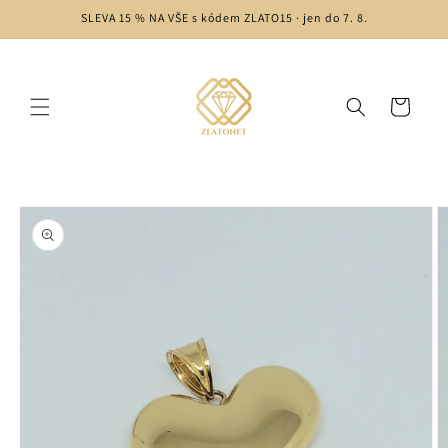
Skip to
SLEVA 15 % NA VŠE s kódem ZLATO15 · jen do 7. 8.
content
Cart
Skip to
product
information