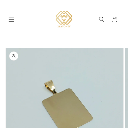
Skip to
content
Cart
Skip to
product
information