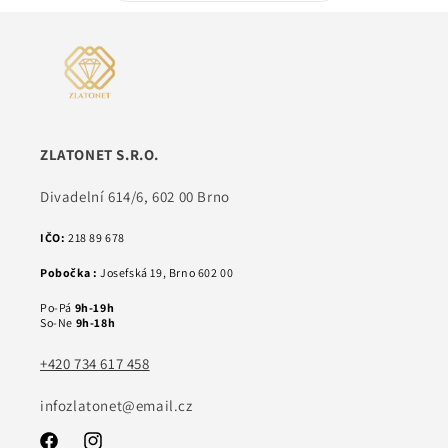
ZLATONET S.R.O.
Divadelní 614/6, 602 00 Brno
IČO:
218 89 678
Pobočka :
Josefská 19, Brno 602 00
Po-Pá
9h-19h
So-Ne
9h-18h
+420 734 617 458
infozlatonet@email.cz