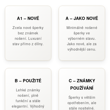
A1 – NOVÉ
A – JAKO NOVÉ
Zcela nové šperky
Minimálně nošené
bez známek
šperky ve
nošení. Luxusní
výborném stavu.
stav přímo z dílny.
Jako nové, ale za
výhodnější cenu.
B – POUŽITÉ
C – ZNÁMKY
POUŽÍVÁNÍ
Lehké známky
nošení, plně
Šperky s větším
funkční a stále
opotřebením, ale
elegantní. Výhodný
stále nositelné.