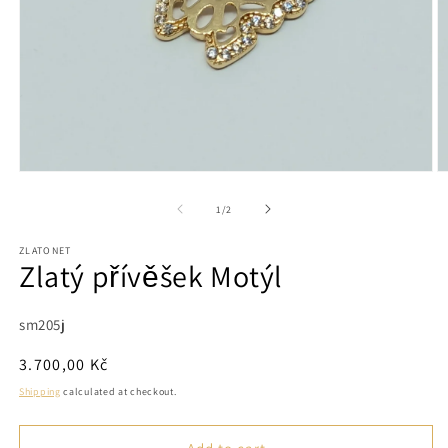
Open
O
media
m
1
2
of
1
/
2
in
in
modal
m
ZLATONET
Zlatý přívěšek Motýl
SKU:
sm205j
Regular
3.700,00 Kč
price
Shipping
calculated at checkout.