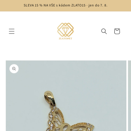
Skip to
SLEVA 15 % NA VŠE s kódem ZLATO15 · jen do 7. 8.
content
Cart
Skip to
product
information