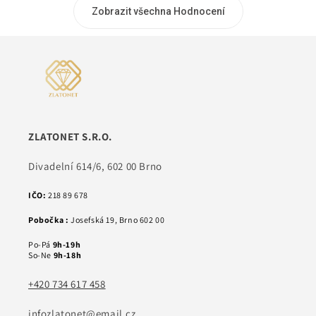
Zobrazit všechna Hodnocení
ZLATONET S.R.O.
Divadelní 614/6, 602 00 Brno
IČO:
218 89 678
Pobočka :
Josefská 19, Brno 602 00
Po-Pá
9h-19h
So-Ne
9h-18h
+420 734 617 458
infozlatonet@email.cz