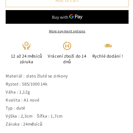
Add to cart
More payment options
12 až 24 měsíců
Vrácení zboží do 14
Rychlé dodání !
záruka
dnů
Materiál : zlato žluté se zirkony
Ryzost : 585/1000 14k
Váha : 1,12g
Kvalita : A1 nové
Typ : duté
Výška : 2,3cm Šířka : 1,7cm
Záruka : 24měsíců