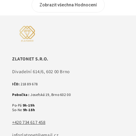
Zobrazit všechna Hodnocení
ZLATONET S.R.O.
Divadelní 614/6, 602 00 Brno
IČO:
218 89 678
Pobočka :
Josefská 19, Brno 602 00
Po-Pá
9h-19h
So-Ne
9h-18h
+420 734 617 458
infozlatonet@email.cz