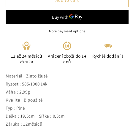
Add to cart
More payment options
12 až 24 měsíců
Vrácení zboží do 14
Rychlé dodání !
záruka
dnů
Materiál : Zlato žluté
Ryzost : 585/1000 14k
Váha : 2,99g
Kvalita : B použité
Typ : Plné
Délka : 19,5cm Šířka : 0,3cm
Záruka : 12měsíců