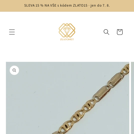
Skip to
SLEVA 15 % NA VŠE s kódem ZLATO15 · jen do 7. 8.
content
Cart
Skip to
product
information