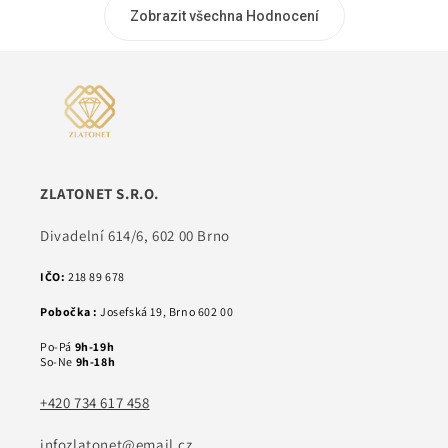
Zobrazit všechna Hodnocení
ZLATONET S.R.O.
Divadelní 614/6, 602 00 Brno
IČO:
218 89 678
Pobočka :
Josefská 19, Brno 602 00
Po-Pá
9h-19h
So-Ne
9h-18h
+420 734 617 458
infozlatonet@email.cz