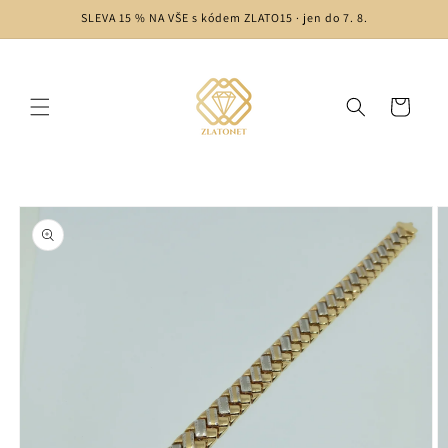
Skip to
SLEVA 15 % NA VŠE s kódem ZLATO15 · jen do 7. 8.
content
Cart
Skip to
product
information