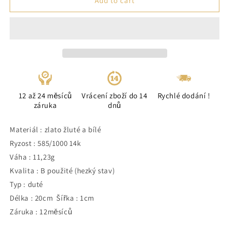
Add to cart
12 až 24 měsíců
Vrácení zboží do 14
Rychlé dodání !
záruka
dnů
Materiál : zlato žluté a bílé
Ryzost : 585/1000 14k
Váha : 11,23g
Kvalita : B použité (hezký stav)
Typ : duté
Délka : 20cm Šířka : 1cm
Záruka : 12měsíců