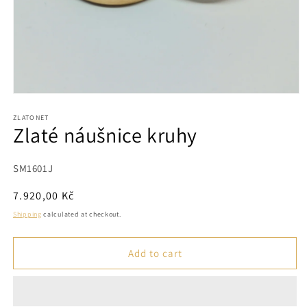
Open
media
1
ZLATONET
Zlaté náušnice kruhy
in
modal
SKU:
SM1601J
Regular
7.920,00 Kč
price
Shipping
calculated at checkout.
Add to cart