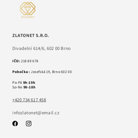
ZLATONET S.R.O.
Divadelní 614/6, 602 00 Brno
IČO:
218 89 678
Pobočka :
Josefská 19, Brno 602 00
Po-Pá
9h-19h
So-Ne
9h-18h
+420 734 617 458
infozlatonet@email.cz
Facebook
Instagram