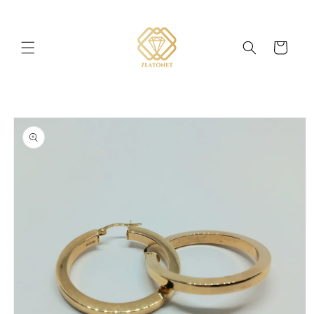
Skip to
content
Cart
Skip to
product
information