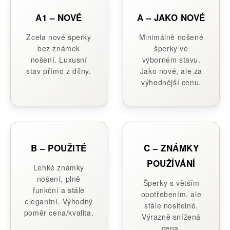
A1 – NOVÉ
A – JAKO NOVÉ
Zcela nové šperky
Minimálně nošené
bez známek
šperky ve
nošení. Luxusní
výborném stavu.
stav přímo z dílny.
Jako nové, ale za
výhodnější cenu.
B – POUŽITÉ
C – ZNÁMKY
POUŽÍVÁNÍ
Lehké známky
nošení, plně
Šperky s větším
funkční a stále
opotřebením, ale
elegantní. Výhodný
stále nositelné.
poměr cena/kvalita.
Výrazně snížená
cena.