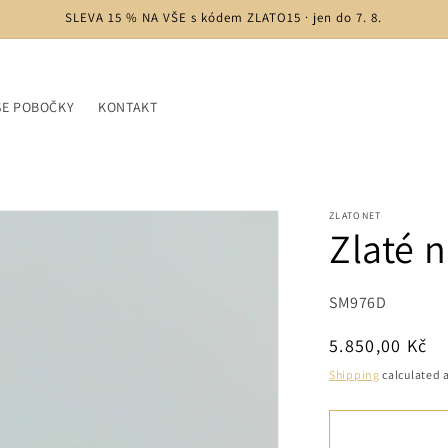
SLEVA 15 % NA VŠE s kódem ZLATO15 · jen do 7. 8.
ŠE POBOČKY
KONTAKT
ZLATONET
Zlaté 
SKU:
SM976D
Regular
5.850,00 Kč
price
Shipping
calculated a