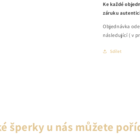
Ke každé objedn
záruku autentici
Objednávka ode
následující ( v p
Sdílet
é šperky u nás můžete poří