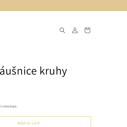
Log
Cart
in
náušnice kruhy
t checkout.
Add to cart