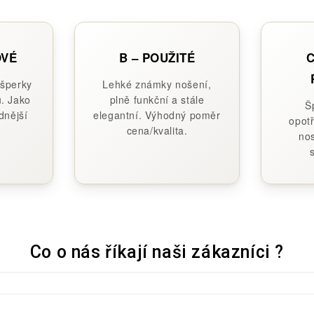
OVÉ
B – POUŽITÉ
C
 šperky
Lehké známky nošení,
. Jako
plně funkční a stále
Š
dnější
elegantní. Výhodný poměr
opotř
cena/kvalita.
nos
Co o nás říkají naši zákazníci ?