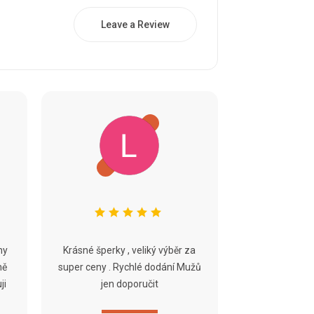
Leave a Review
ny
Krásné šperky , veliký výběr za
ně
super ceny . Rychlé dodání Mužů
ji
jen doporučit