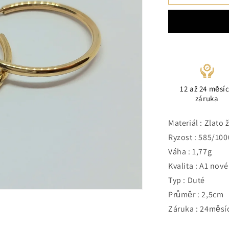
12 až 24 měsí
záruka
Materiál : Zlato 
Ryzost : 585/100
Váha : 1,77g
Kvalita : A1 nové
Typ : Duté
Průměr : 2,5cm 
Záruka : 24měsí