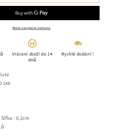
More payment options
ců
Vrácení zboží do 14
Rychlé dodání !
dnů
žluté
0 14k
Šířka : 0,2cm
ců