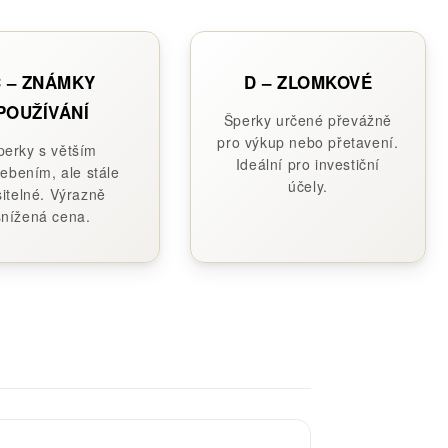
 – ZNÁMKY
D – ZLOMKOVÉ
POUŽÍVÁNÍ
Šperky určené převážně
pro výkup nebo přetavení.
perky s větším
Ideální pro investiční
ebením, ale stále
účely.
itelné. Výrazně
snížená cena.