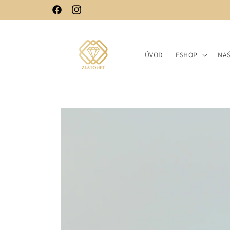
Skip to
Facebook
Instagram
content
ÚVOD
ESHOP
NA
Skip to
product
information