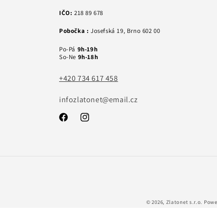
IČO:
218 89 678
Pobočka :
Josefská 19, Brno 602 00
Po-Pá
9h-19h
So-Ne
9h-18h
+420 734 617 458
infozlatonet@email.cz
Facebook
Instagram
© 2026,
Zlatonet s.r.o.
Powe