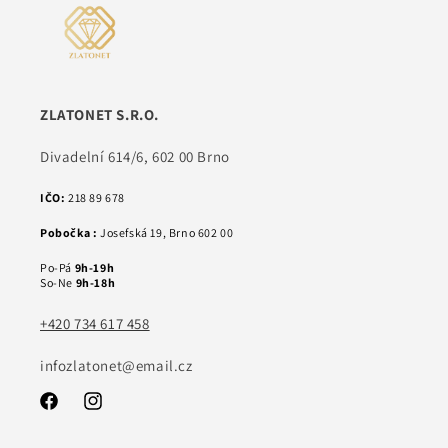
ZLATONET S.R.O.
Divadelní 614/6, 602 00 Brno
IČO:
218 89 678
Pobočka :
Josefská 19, Brno 602 00
Po-Pá
9h-19h
So-Ne
9h-18h
+420 734 617 458
infozlatonet@email.cz
Facebook
Instagram