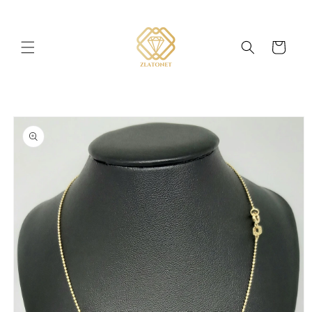
Přejít k
obsahu
Košík
Přejít na
informace
o
produktu