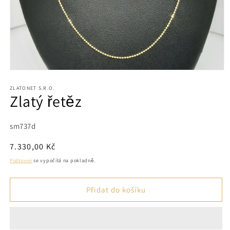
Otevřít
multimédia
1
ZLATONET S.R.O.
Zlatý řetěz
v
modálním
okně
SKU:
sm737d
Běžná
7.330,00 Kč
cena
Poštovné
se vypočítá na pokladně.
Přidat do košíku