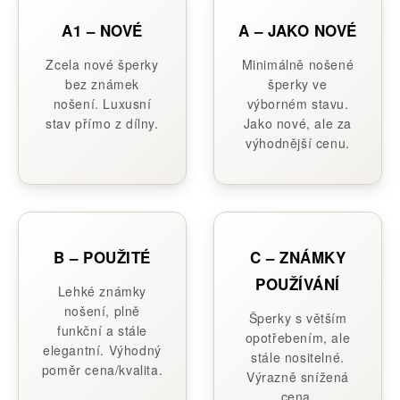
A1 – NOVÉ
A – JAKO NOVÉ
Zcela nové šperky
Minimálně nošené
bez známek
šperky ve
nošení. Luxusní
výborném stavu.
stav přímo z dílny.
Jako nové, ale za
výhodnější cenu.
B – POUŽITÉ
C – ZNÁMKY
POUŽÍVÁNÍ
Lehké známky
nošení, plně
Šperky s větším
funkční a stále
opotřebením, ale
elegantní. Výhodný
stále nositelné.
poměr cena/kvalita.
Výrazně snížená
cena.