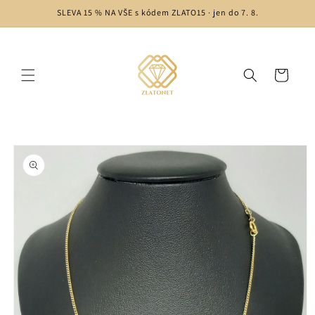
Přejít k
SLEVA 15 % NA VŠE s kódem ZLATO15 · jen do 7. 8.
obsahu
Košík
Přejít na
informace
o
produktu