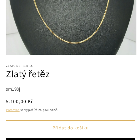
Otevřít
multimédia
1
ZLATONET S.R.O.
Zlatý řetěz
v
modálním
okně
SKU:
sm198j
Běžná
5.100,00 Kč
cena
Poštovné
se vypočítá na pokladně.
Přidat do košíku