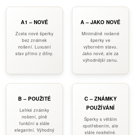
A1 – NOVÉ
A – JAKO NOVÉ
Zcela nové šperky
Minimálně nošené
bez známek
šperky ve
nošení. Luxusní
výborném stavu.
stav přímo z dílny.
Jako nové, ale za
výhodnější cenu.
B – POUŽITÉ
C – ZNÁMKY
POUŽÍVÁNÍ
Lehké známky
nošení, plně
Šperky s větším
funkční a stále
opotřebením, ale
elegantní. Výhodný
stále nositelné.