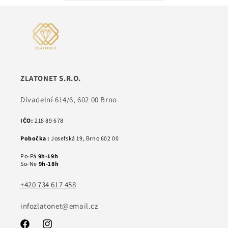
ZLATONET S.R.O.
Divadelní 614/6, 602 00 Brno
IČO:
218 89 678
Pobočka :
Josefská 19, Brno 602 00
Po-Pá
9h-19h
So-Ne
9h-18h
+420 734 617 458
infozlatonet@email.cz