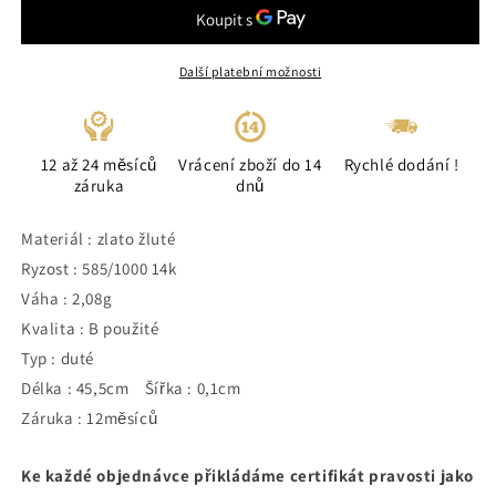
Další platební možnosti
12 až 24 měsíců
Vrácení zboží do 14
Rychlé dodání !
záruka
dnů
Materiál : zlato žluté
Ryzost : 585/1000 14k
Váha : 2,08g
Kvalita : B použité
Typ : duté
Délka : 45,5cm Šířka : 0,1cm
Záruka : 12měsíců
Ke každé objednávce přikládáme certifikát pravosti jako