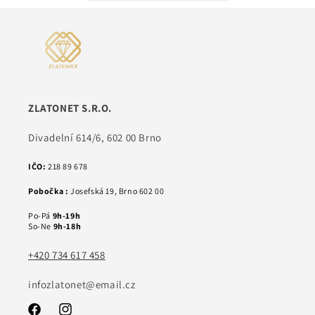
ZLATONET S.R.O.
Divadelní 614/6, 602 00 Brno
IČO:
218 89 678
Pobočka :
Josefská 19, Brno 602 00
Po-Pá
9h-19h
So-Ne
9h-18h
+420 734 617 458
infozlatonet@email.cz