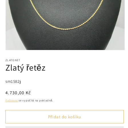
Otevřít
multimédia
1
ZLATONET
Zlatý řetěz
v
modálním
okně
SKU:
sm1582j
Běžná
4.730,00 Kč
cena
Poštovné
se vypočítá na pokladně.
Přidat do košíku