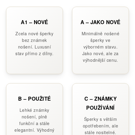
A1 – NOVÉ
A – JAKO NOVÉ
Zcela nové šperky
Minimálně nošené
bez známek
šperky ve
nošení. Luxusní
výborném stavu.
stav přímo z dílny.
Jako nové, ale za
výhodnější cenu.
B – POUŽITÉ
C – ZNÁMKY
POUŽÍVÁNÍ
Lehké známky
nošení, plně
Šperky s větším
funkční a stále
opotřebením, ale
elegantní. Výhodný
stále nositelné.