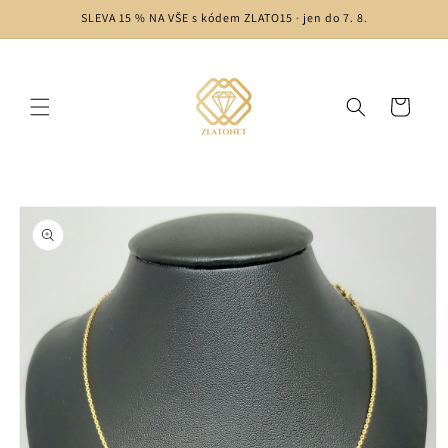
Přejít k
SLEVA 15 % NA VŠE s kódem ZLATO15 · jen do 7. 8.
obsahu
Košík
Přejít na
informace
o
produktu