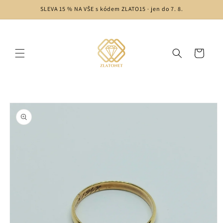
Přejít k
SLEVA 15 % NA VŠE s kódem ZLATO15 · jen do 7. 8.
obsahu
Košík
Přejít na
informace
o
produktu