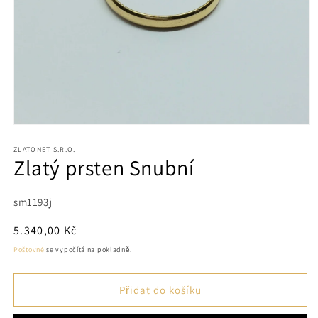
Otevřít
multimédia
1
ZLATONET S.R.O.
Zlatý prsten Snubní
v
modálním
okně
SKU:
sm1193j
Běžná
5.340,00 Kč
cena
Poštovné
se vypočítá na pokladně.
Přidat do košíku