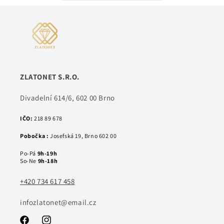
ZLATONET S.R.O.
Divadelní 614/6, 602 00 Brno
IČO:
218 89 678
Pobočka :
Josefská 19, Brno 602 00
Po-Pá
9h-19h
So-Ne
9h-18h
+420 734 617 458
infozlatonet@email.cz