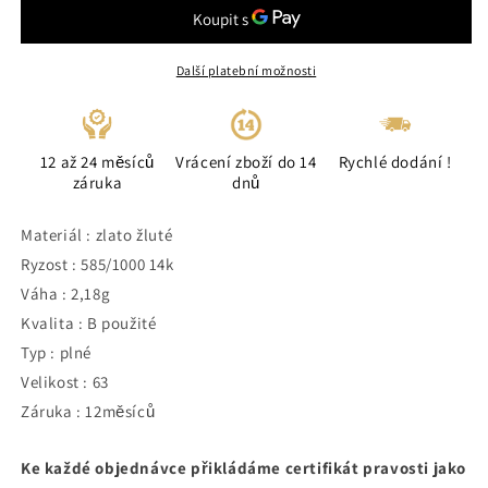
Další platební možnosti
12 až 24 měsíců
Vrácení zboží do 14
Rychlé dodání !
záruka
dnů
Materiál : zlato žluté
Ryzost : 585/1000 14k
Váha : 2,18g
Kvalita : B použité
Typ : plné
Velikost : 63
Záruka : 12měsíců
Ke každé objednávce přikládáme certifikát pravosti jako