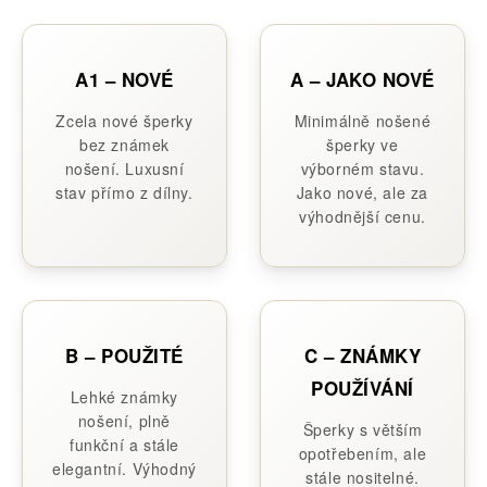
A1 – NOVÉ
A – JAKO NOVÉ
Zcela nové šperky
Minimálně nošené
bez známek
šperky ve
nošení. Luxusní
výborném stavu.
stav přímo z dílny.
Jako nové, ale za
výhodnější cenu.
B – POUŽITÉ
C – ZNÁMKY
POUŽÍVÁNÍ
Lehké známky
nošení, plně
Šperky s větším
funkční a stále
opotřebením, ale
elegantní. Výhodný
stále nositelné.