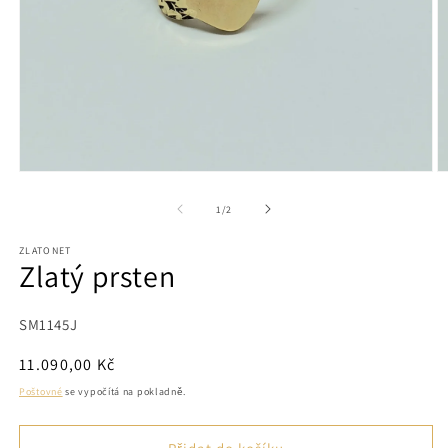
Otevřít
O
multimédia
m
1
2
z
1
/
2
v
v
modálním
m
ZLATONET
okně
o
Zlatý prsten
SKU:
SM1145J
Běžná
11.090,00 Kč
cena
Poštovné
se vypočítá na pokladně.