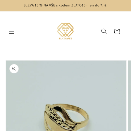
Přejít k
SLEVA 15 % NA VŠE s kódem ZLATO15 · jen do 7. 8.
obsahu
Košík
Přejít na
informace
o
produktu