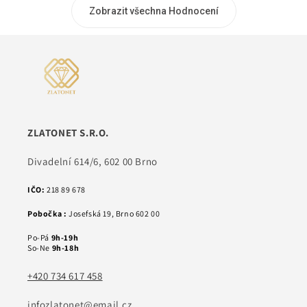
Zobrazit všechna Hodnocení
ZLATONET S.R.O.
Divadelní 614/6, 602 00 Brno
IČO:
218 89 678
Pobočka :
Josefská 19, Brno 602 00
Po-Pá
9h-19h
So-Ne
9h-18h
+420 734 617 458
infozlatonet@email.cz