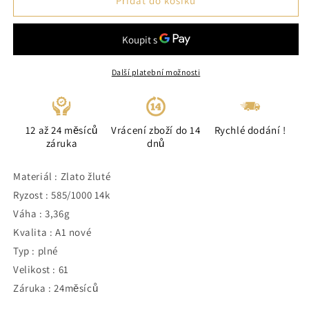
Přidat do košíku
Další platební možnosti
12 až 24 měsíců
Vrácení zboží do 14
Rychlé dodání !
záruka
dnů
Materiál : Zlato žluté
Ryzost : 585/1000 14k
Váha : 3,36g
Kvalita : A1 nové
Typ : plné
Velikost : 61
Záruka : 24měsíců