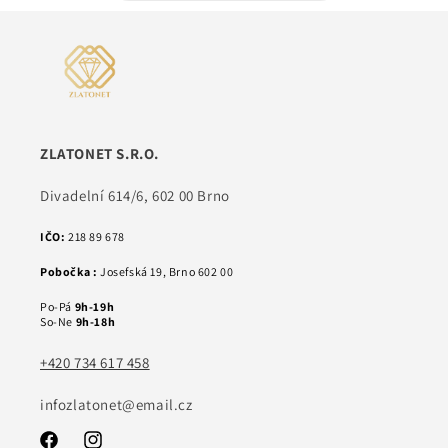
ZLATONET S.R.O.
Divadelní 614/6, 602 00 Brno
IČO:
218 89 678
Pobočka :
Josefská 19, Brno 602 00
Po-Pá
9h-19h
So-Ne
9h-18h
+420 734 617 458
infozlatonet@email.cz