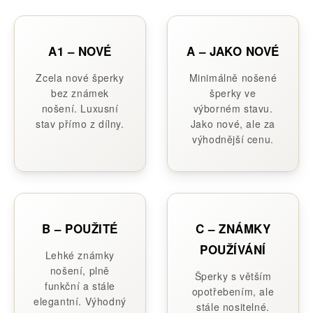
A1 – NOVÉ
A – JAKO NOVÉ
Zcela nové šperky
Minimálně nošené
bez známek
šperky ve
nošení. Luxusní
výborném stavu.
stav přímo z dílny.
Jako nové, ale za
výhodnější cenu.
B – POUŽITÉ
C – ZNÁMKY
POUŽÍVÁNÍ
Lehké známky
nošení, plně
Šperky s větším
funkční a stále
opotřebením, ale
elegantní. Výhodný
stále nositelné.