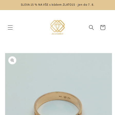
Přejít k
SLEVA 15 % NA VŠE s kódem ZLATO15 · jen do 7. 8.
obsahu
Košík
Přejít na
informace
o
produktu