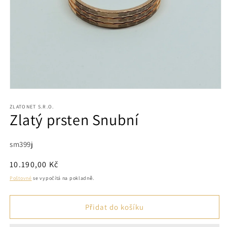
Otevřít
multimédia
1
ZLATONET S.R.O.
Zlatý prsten Snubní
v
modálním
okně
SKU:
sm399j
Běžná
10.190,00 Kč
cena
Poštovné
se vypočítá na pokladně.
Přidat do košíku