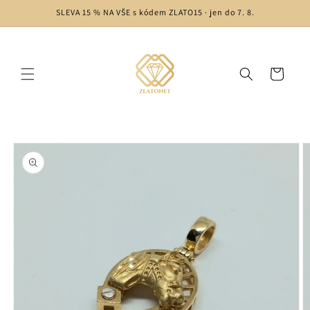
Přejít k
SLEVA 15 % NA VŠE s kódem ZLATO15 · jen do 7. 8.
obsahu
Košík
Přejít na
informace
o
produktu