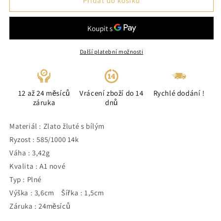
Přidat do košíku
Další platební možnosti
12 až 24 měsíců
Vrácení zboží do 14
Rychlé dodání !
záruka
dnů
Materiál : Zlato žluté s bílým
Ryzost : 585/1000 14k
Váha : 3,42g
Kvalita : A1 nové
Typ : Plné
Výška : 3,6cm Šířka : 1,5cm
Záruka : 24měsíců