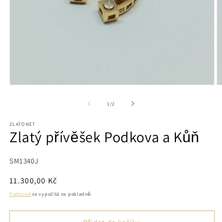
Otevřít
O
multimédia
m
1
2
z
1
/
2
v
v
modálním
m
ZLATONET
okně
o
Zlatý přívěšek Podkova a Kůň
SKU:
SM1340J
Běžná
11.300,00 Kč
cena
Poštovné
se vypočítá na pokladně.