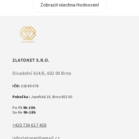
Zobrazit všechna Hodnocení
ZLATONET S.R.O.
Divadelní 614/6, 602 00 Brno
IČO:
218 89 678
Pobočka :
Josefská 19, Brno 602 00
Po-Pá
9h-19h
So-Ne
9h-18h
+420 734 617 458
infozlatonet@email.cz