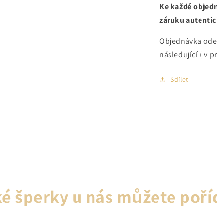
Ke každé objedn
záruku autentici
Objednávka ode
následující ( v p
Sdílet
é šperky u nás můžete poří