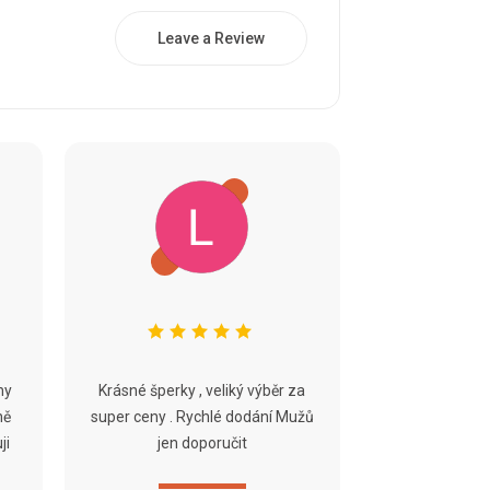
Leave a Review
ny
Krásné šperky , veliký výběr za
ně
super ceny . Rychlé dodání Mužů
ji
jen doporučit