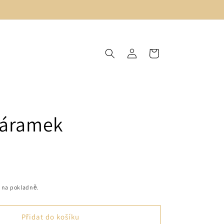
Přihlásit
Košík
se
náramek
 na pokladně.
Přidat do košíku