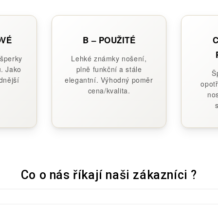
OVÉ
B – POUŽITÉ
C
 šperky
Lehké známky nošení,
. Jako
plně funkční a stále
Š
dnější
elegantní. Výhodný poměr
opotř
cena/kvalita.
nos
Co o nás říkají naši zákazníci ?