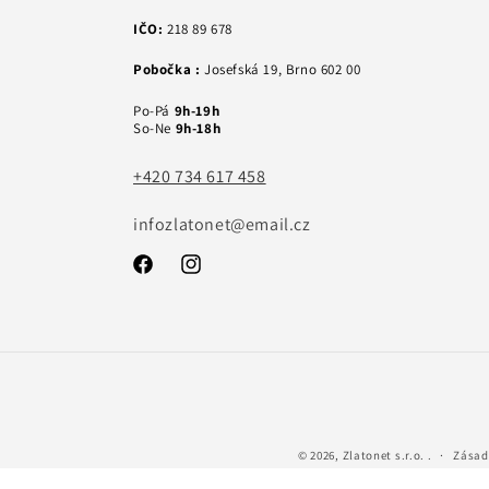
IČO:
218 89 678
Pobočka :
Josefská 19, Brno 602 00
Po-Pá
9h-19h
So-Ne
9h-18h
+420 734 617 458
infozlatonet@email.cz
Facebook
Instagram
© 2026,
Zlatonet s.r.o.
.
Zásad