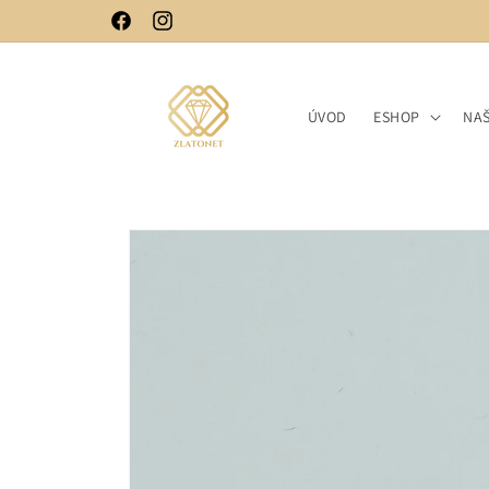
Přejít k
Facebook
Instagram
obsahu
ÚVOD
ESHOP
NA
Přejít na
informace
o
produktu