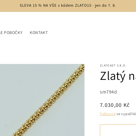
SLEVA 15 % NA VŠE s kódem ZLATO15 · jen do 7. 8.
ŠE POBOČKY
KONTAKT
ZLATONET S.R.O.
Zlatý 
SKU:
sm794d
Běžná
7.030,00 Kč
cena
Poštovné
se vypočítá