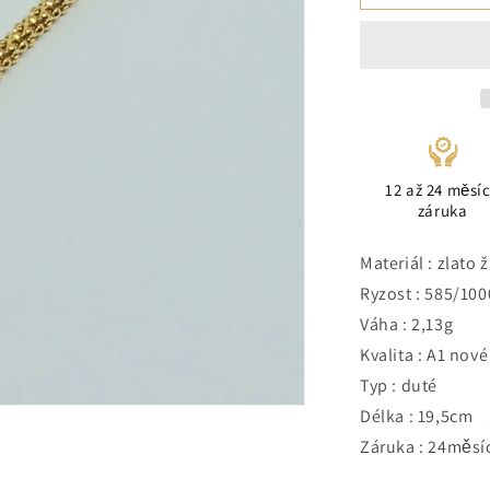
12 až 24 měsí
záruka
Materiál : zlato 
Ryzost : 585/100
Váha : 2,13g
Kvalita : A1 nové
Typ : duté
Délka : 19,5cm 
Záruka : 24měsí