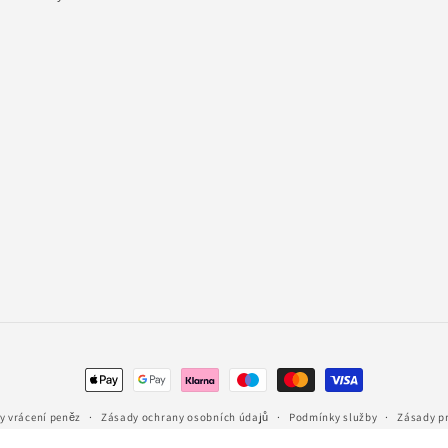
Platební
metody
y vrácení peněz
Zásady ochrany osobních údajů
Podmínky služby
Zásady p