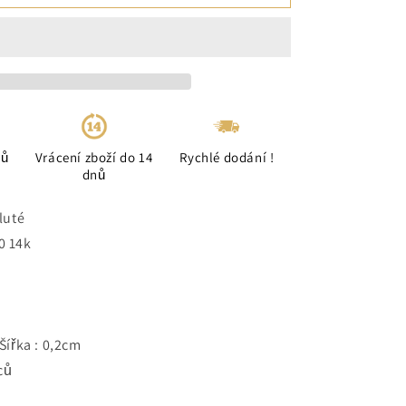
ců
Vrácení zboží do 14
Rychlé dodání !
dnů
žluté
0 14k
Šířka : 0,2cm
ců