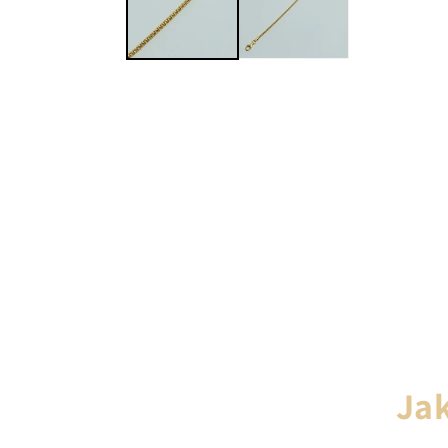
okně
Jak