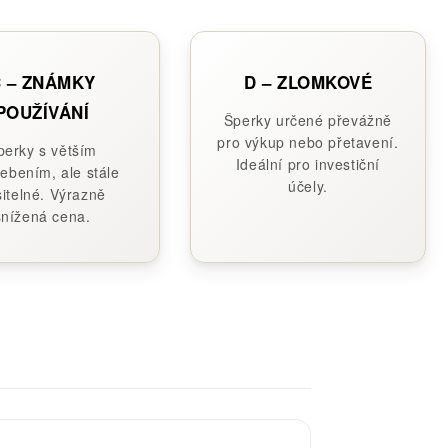
 – ZNÁMKY
D – ZLOMKOVÉ
POUŽÍVÁNÍ
Šperky určené převážně
pro výkup nebo přetavení.
perky s větším
Ideální pro investiční
ebením, ale stále
účely.
itelné. Výrazně
snížená cena.