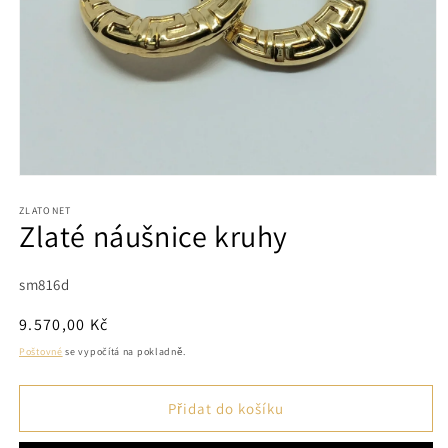
Otevřít
multimédia
1
ZLATONET
Zlaté náušnice kruhy
v
modálním
okně
SKU:
sm816d
Běžná
9.570,00 Kč
cena
Poštovné
se vypočítá na pokladně.
Přidat do košíku