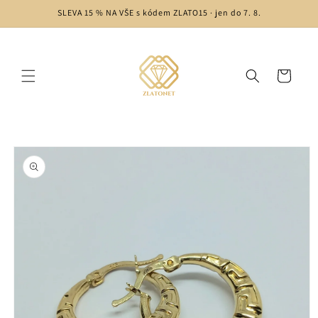
Přejít k
SLEVA 15 % NA VŠE s kódem ZLATO15 · jen do 7. 8.
obsahu
Košík
Přejít na
informace
o
produktu