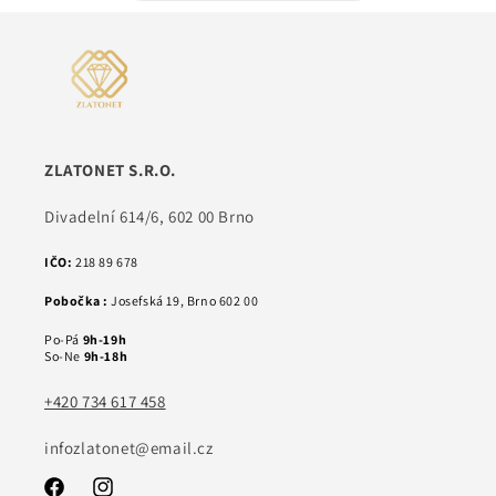
ZLATONET S.R.O.
Divadelní 614/6, 602 00 Brno
IČO:
218 89 678
Pobočka :
Josefská 19, Brno 602 00
Po-Pá
9h-19h
So-Ne
9h-18h
+420 734 617 458
infozlatonet@email.cz