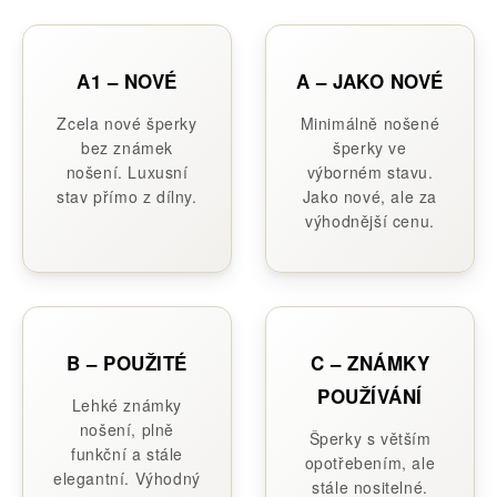
A1 – NOVÉ
A – JAKO NOVÉ
Zcela nové šperky
Minimálně nošené
bez známek
šperky ve
nošení. Luxusní
výborném stavu.
stav přímo z dílny.
Jako nové, ale za
výhodnější cenu.
B – POUŽITÉ
C – ZNÁMKY
POUŽÍVÁNÍ
Lehké známky
nošení, plně
Šperky s větším
funkční a stále
opotřebením, ale
elegantní. Výhodný
stále nositelné.